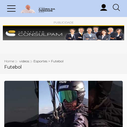
PUBLICIDADE
Home
videos
Esportes > Futebol
Futebol