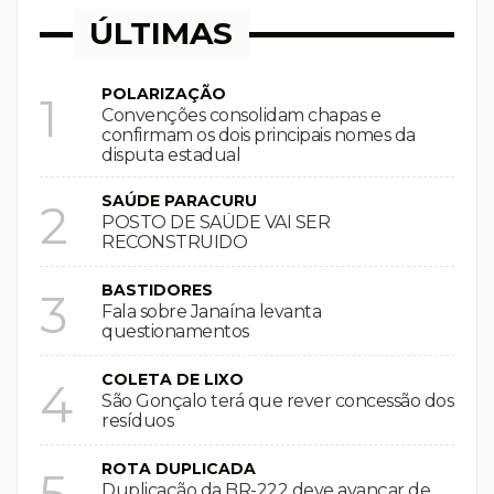
ÚLTIMAS
POLARIZAÇÃO
1
Convenções consolidam chapas e
confirmam os dois principais nomes da
disputa estadual
SAÚDE PARACURU
2
POSTO DE SAÚDE VAI SER
RECONSTRUIDO
BASTIDORES
3
Fala sobre Janaína levanta
questionamentos
COLETA DE LIXO
4
São Gonçalo terá que rever concessão dos
resíduos
ROTA DUPLICADA
5
Duplicação da BR-222 deve avançar de