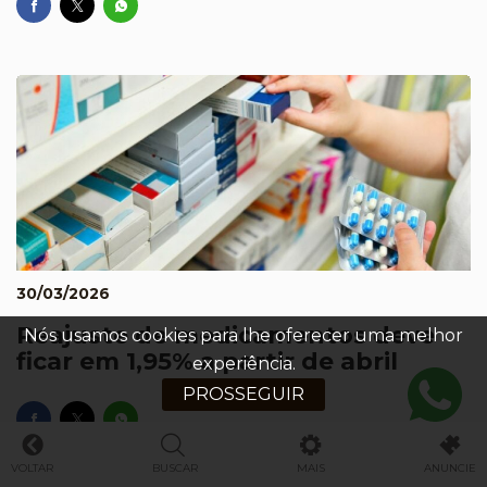
30/03/2026
Reajuste de medicamentos deve
Nós usamos cookies para lhe oferecer uma melhor
ficar em 1,95% a partir de abril
experiência.
PROSSEGUIR
VOLTAR
BUSCAR
MAIS
ANUNCIE