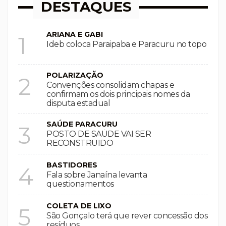
DESTAQUES
ARIANA E GABI
1
Ideb coloca Paraipaba e Paracuru no topo
POLARIZAÇÃO
2
Convenções consolidam chapas e
confirmam os dois principais nomes da
disputa estadual
SAÚDE PARACURU
3
POSTO DE SAÚDE VAI SER
RECONSTRUIDO
BASTIDORES
4
Fala sobre Janaína levanta
questionamentos
COLETA DE LIXO
5
São Gonçalo terá que rever concessão dos
resíduos