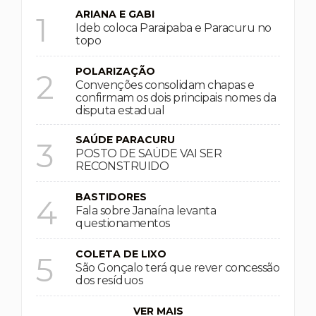
ARIANA E GABI
1
Ideb coloca Paraipaba e Paracuru no
topo
POLARIZAÇÃO
2
Convenções consolidam chapas e
confirmam os dois principais nomes da
disputa estadual
SAÚDE PARACURU
3
POSTO DE SAÚDE VAI SER
RECONSTRUIDO
BASTIDORES
4
Fala sobre Janaína levanta
questionamentos
COLETA DE LIXO
5
São Gonçalo terá que rever concessão
dos resíduos
VER MAIS