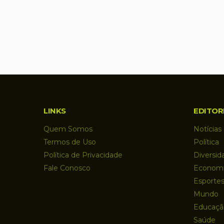
LINKS
EDITOR
Quem Somos
Notícias
Termos de Uso
Política
Política de Privacidade
Diversid
Fale Conosco
Econom
Esporte
Mundo
Educaçã
Saúde