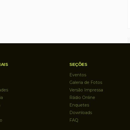
IAIS
SEÇÕES
Eventos
Galeria de Fotos
ades
Versão Impressa
ia
Rádio Online
s
Enquetes
Downloads
o
FAQ