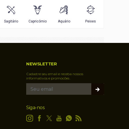
NEWSLETTER
Cadastre seu email e receba nossos
informativos e promocões .
Siga-nos