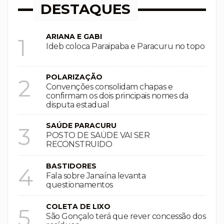
DESTAQUES
ARIANA E GABI
1
Ideb coloca Paraipaba e Paracuru no topo
POLARIZAÇÃO
2
Convenções consolidam chapas e
confirmam os dois principais nomes da
disputa estadual
SAÚDE PARACURU
3
POSTO DE SAÚDE VAI SER
RECONSTRUIDO
BASTIDORES
4
Fala sobre Janaína levanta
questionamentos
COLETA DE LIXO
5
São Gonçalo terá que rever concessão dos