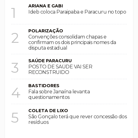
ARIANA E GABI
1
Ideb coloca Paraipaba e Paracuru no topo
POLARIZAÇÃO
2
Convenções consolidam chapas e
confirmam os dois principais nomes da
disputa estadual
SAÚDE PARACURU
3
POSTO DE SAÚDE VAI SER
RECONSTRUIDO
BASTIDORES
4
Fala sobre Janaína levanta
questionamentos
COLETA DE LIXO
5
São Gonçalo terá que rever concessão dos
resíduos